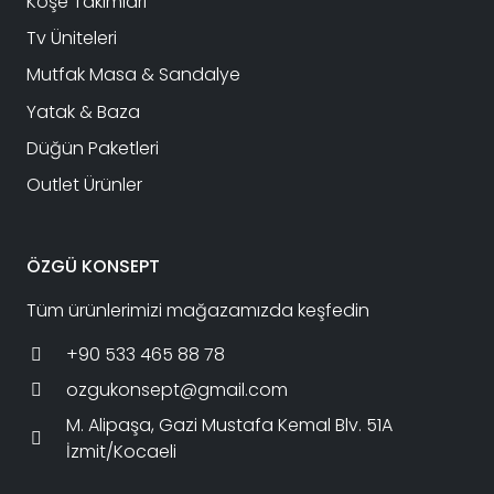
Köşe Takımları
Tv Üniteleri
Mutfak Masa & Sandalye
Yatak & Baza
Düğün Paketleri
Outlet Ürünler
ÖZGÜ KONSEPT
Tüm ürünlerimizi mağazamızda keşfedin
+90 533 465 88 78
ozgukonsept@gmail.com
M. Alipaşa, Gazi Mustafa Kemal Blv. 51A
İzmit/Kocaeli