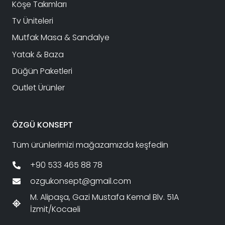
Köşe Takımları
Tv Üniteleri
Mutfak Masa & Sandalye
Yatak & Baza
Düğün Paketleri
Outlet Ürünler
ÖZGÜ KONSEPT
Tüm ürünlerimizi mağazamızda keşfedin
+90 533 465 88 78
ozgukonsept@gmail.com
M. Alipaşa, Gazi Mustafa Kemal Blv. 51A
İzmit/Kocaeli