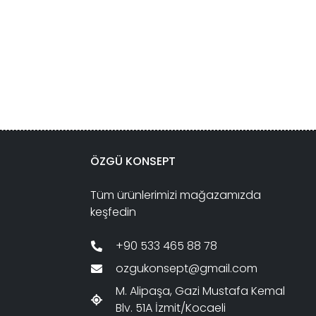
ÖZGÜ KONSEPT
Tüm ürünlerimizi mağazamızda
keşfedin
+90 533 465 88 78
ozgukonsept@gmail.com
M. Alipaşa, Gazi Mustafa Kemal
Blv. 51A İzmit/Kocaeli