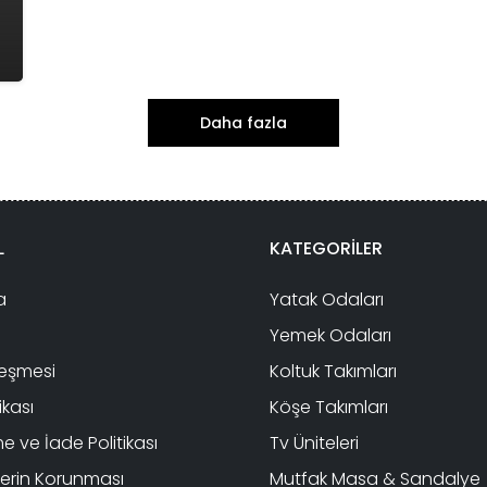
Daha fazla
L
KATEGORİLER
a
Yatak Odaları
Yemek Odaları
leşmesi
Koltuk Takımları
tikası
Köşe Takımları
 ve İade Politikası
Tv Üniteleri
ilerin Korunması
Mutfak Masa & Sandalye