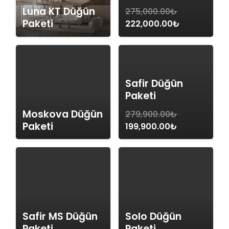
Luna KT Düğün
275,000.00
₺
Paketi
Orijinal
Şu
222,000.00
₺
fiyat:
andaki
275,000.00₺.
fiyat:
222,000.00
Safir Düğün
Paketi
Moskova Düğün
279,900.00
₺
Paketi
Orijinal
Şu
199,900.00
₺
fiyat:
andaki
279,900.00₺.
fiyat:
199,900.00₺
Safir MS Düğün
Solo Düğün
Paketi
Paketi