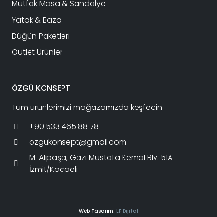
Mutfak Masa & Sandalye
Yatak & Baza
Düğün Paketleri
Outlet Ürünler
ÖZGÜ KONSEPT
Tüm ürünlerimizi mağazamızda keşfedin
+90 533 465 88 78
ozgukonsept@gmail.com
M. Alipaşa, Gazi Mustafa Kemal Blv. 51A
İzmit/Kocaeli
Web Tasarım:
LF Dijital