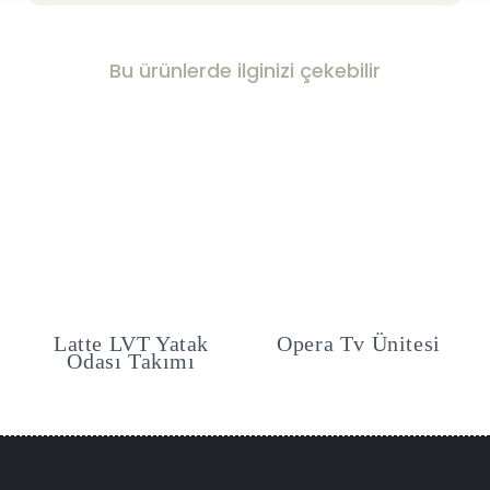
Bu ürünlerde ilginizi çekebilir
Latte LVT Yatak
Opera Tv Ünitesi
Odası Takımı
Şu
₺
andaki
₺.
fiyat:
39,900.00₺.