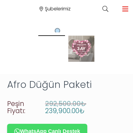
Şubelerimiz
Afro Düğün Paketi
Peşin
292,500.00
₺
Orijinal
Şu
Fiyatı:
239,900.00
₺
fiyat:
andaki
292,500.00₺.
fiyat:
239,900.00₺.
WhatsApp Canlı Destek