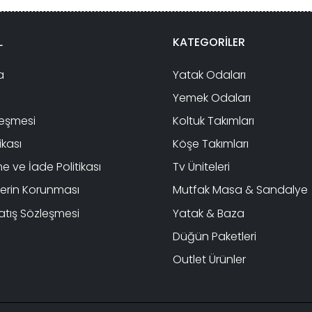
L
KATEGORİLER
a
Yatak Odaları
Yemek Odaları
leşmesi
Koltuk Takımları
tikası
Köşe Takımları
 ve İade Politikası
Tv Üniteleri
ilerin Korunması
Mutfak Masa & Sandalye
atış Sözleşmesi
Yatak & Baza
Düğün Paketleri
Outlet Ürünler