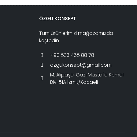
ÖZGÜ KONSEPT
Tüm ürünlerimizi mağazamızda
keşfedin
+90 533 465 88 78
ozgukonsept@gmail.com
M. Alipaşa, Gazi Mustafa Kemal
Blv. 51A İzmit/Kocaeli