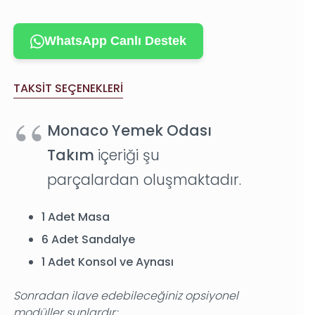
WhatsApp Canlı Destek
TAKSIT SEÇENEKLERI
Monaco Yemek Odası
Takım
içeriği şu
parçalardan oluşmaktadır.
1 Adet Masa
6 Adet Sandalye
1 Adet Konsol ve Aynası
Sonradan ilave edebileceğiniz opsiyonel
modüller şunlardır;