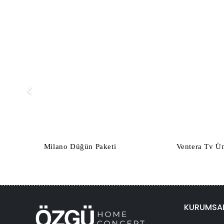
Milano Düğün Paketi
Ventera Tv Ün
Şu
andaki
.
fiyat:
29,900.00₺.
KURUMSA