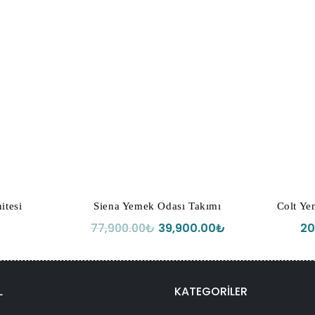
itesi
Siena Yemek Odası Takımı
Colt Ye
Orijinal
Şu
77,900.00
₺
39,900.00
₺
20
fiyat:
andaki
77,900.00₺.
fiyat:
39,900.00₺.
L
KATEGORİLER