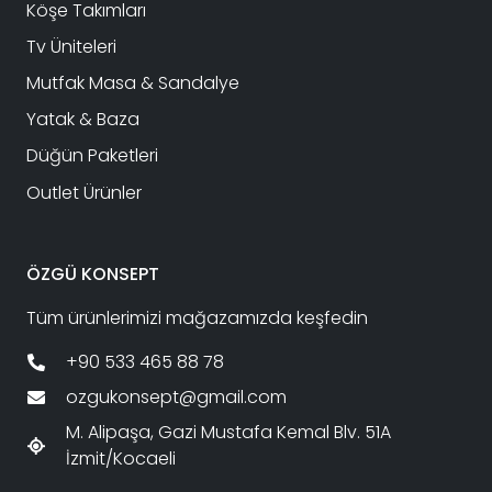
Köşe Takımları
Tv Üniteleri
Mutfak Masa & Sandalye
Yatak & Baza
Düğün Paketleri
Outlet Ürünler
ÖZGÜ KONSEPT
Tüm ürünlerimizi mağazamızda keşfedin
+90 533 465 88 78
ozgukonsept@gmail.com
M. Alipaşa, Gazi Mustafa Kemal Blv. 51A
İzmit/Kocaeli