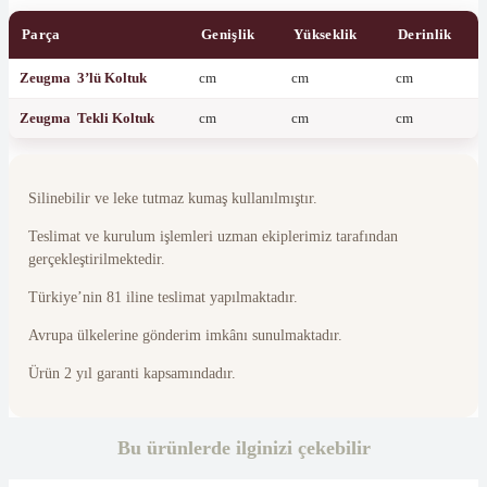
Parça
Genişlik
Yükseklik
Derinlik
Zeugma 3’lü Koltuk
cm
cm
cm
Zeugma Tekli Koltuk
cm
cm
cm
Silinebilir ve leke tutmaz kumaş kullanılmıştır.
Teslimat ve kurulum işlemleri uzman ekiplerimiz tarafından
gerçekleştirilmektedir.
Türkiye’nin 81 iline teslimat yapılmaktadır.
Avrupa ülkelerine gönderim imkânı sunulmaktadır.
Ürün 2 yıl garanti kapsamındadır.
Bu ürünlerde ilginizi çekebilir