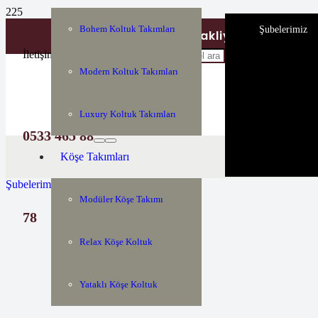
Bohem Koltuk Takımları
Şubelerimiz
Tüm Türkiyeye Nakliye ve Montaj H
İletişim
Modern Koltuk Takımları
Luxury Koltuk Takımları
0533 465 88
Köşe Takımları
Şubelerimiz
Modüler Köşe Takımı
78
Relax Köşe Koltuk
Yataklı Köşe Koltuk