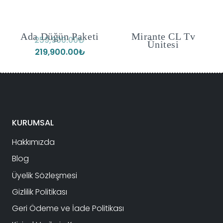
Ada Düğün Paketi
Mirante CL Tv
259,900.00
₺
Ünitesi
Orijinal
Şu
219,900.00
₺
fiyat:
andaki
259,900.00₺.
fiyat:
219,900.00₺.
KURUMSAL
Hakkımızda
Blog
Üyelik Sözleşmesi
Gizlilik Politikası
Geri Ödeme ve İade Politikası