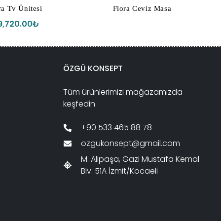
a Tv Ünitesi
Flora Ceviz Masa
9,720.00
₺
ÖZGÜ KONSEPT
Tüm ürünlerimizi mağazamızda
keşfedin
+90 533 465 88 78
ozgukonsept@gmail.com
M. Alipaşa, Gazi Mustafa Kemal
Blv. 51A İzmit/Kocaeli