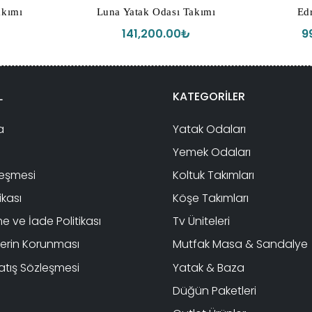
akımı
Luna Yatak Odası Takımı
Edr
141,200.00
₺
9
L
KATEGORİLER
a
Yatak Odaları
Yemek Odaları
leşmesi
Koltuk Takımları
tikası
Köşe Takımları
 ve İade Politikası
Tv Üniteleri
ilerin Korunması
Mutfak Masa & Sandalye
atış Sözleşmesi
Yatak & Baza
Düğün Paketleri