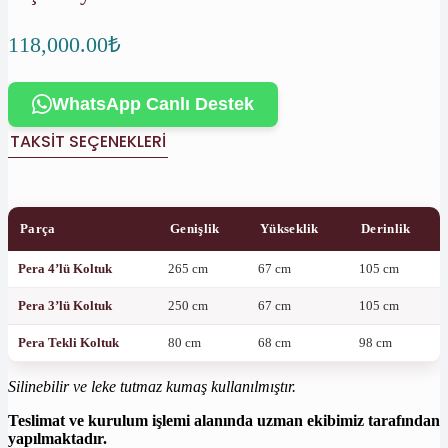
118,000.00
₺
WhatsApp Canlı Destek
TAKSIT SEÇENEKLERI
Parça
Genişlik
Yükseklik
Derinlik
Pera 4’lü Koltuk
265 cm
67 cm
105 cm
Pera 3’lü Koltuk
250 cm
67 cm
105 cm
Pera Tekli Koltuk
80 cm
68 cm
98 cm
Silinebilir ve leke tutmaz kumaş kullanılmıştır.
Teslimat ve kurulum işlemi alanında uzman ekibimiz tarafından
yapılmaktadır.