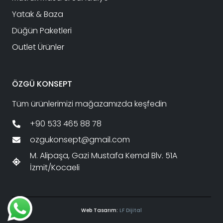
Yatak & Baza
Düğün Paketleri
Outlet Ürünler
ÖZGÜ KONSEPT
Tüm ürünlerimizi mağazamızda keşfedin
+90 533 465 88 78
ozgukonsept@gmail.com
M. Alipaşa, Gazi Mustafa Kemal Blv. 51A
İzmit/Kocaeli
Web Tasarım:
LF Dijital