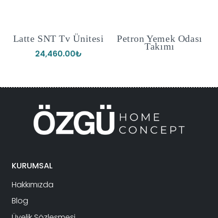
NT Tv Ünitesi
Petron Yemek Odası
Nova YS
Takımı
Pake
460.00
₺
KURUMSAL
Hakkımızda
Blog
Üyelik Sözleşmesi