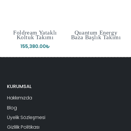
ı
Foldream Yataklı
Quantum Energy
Koltuk Takımı
Baza Başlık Takımı
155,380.00
₺
KURUMSAL
Hakkımızda
Blog
Üyelik Sözleşmesi
Gizlilik Politikası