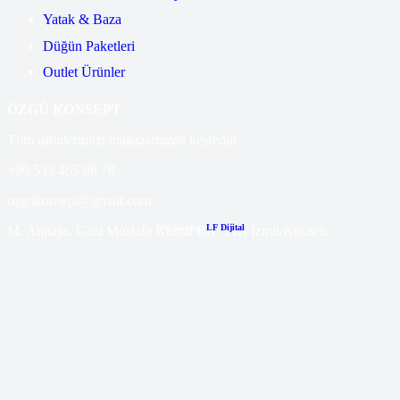
Yatak & Baza
Düğün Paketleri
Outlet Ürünler
ÖZGÜ KONSEPT
Tüm ürünlerimizi mağazamızda keşfedin
+90 533 465 88 78
ozgukonsept@gmail.com
Web Tasarım:
LF Dijital
M. Alipaşa, Gazi Mustafa Kemal Blv. 51A İzmit/Kocaeli