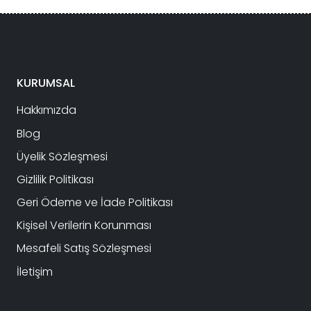
292,500.00₺.
fiyat:
244,440.00₺.
KURUMSAL
Hakkımızda
Blog
Üyelik Sözleşmesi
Gizlilik Politikası
Geri Ödeme ve İade Politikası
Kişisel Verilerin Korunması
Mesafeli Satış Sözleşmesi
İletişim