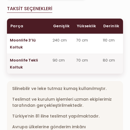
TAKSIT SEÇENEKLERI
Parça
Genişlik
Yükseklik
Derinlik
Moonlife 3’lü
240 cm
70 cm
110 cm
Koltuk
Moonlife Tekli
90 cm
70 cm
80 cm
Koltuk
Silinebilir ve leke tutmaz kumaş kullanılmıştır.
Teslimat ve kurulum işlemleri uzman ekiplerimiz
tarafından gerçekleştirilmektedir.
Türkiye’nin 81 iline teslimat yapılmaktadır.
Avrupa ülkelerine gönderim imkânı