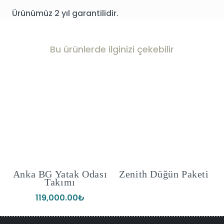
Ürünümüz 2 yıl garantilidir.
Bu ürünlerde ilginizi çekebilir
Anka BG Yatak Odası
Zenith Düğün Paketi
Takımı
Şu
₺
119,000.00
₺
andaki
.
fiyat: