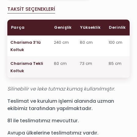
TAKSIT SEÇENEKLERI
Parça
Genişlik
Yükseklik
Derinlik
Charisma 3’lü
240 cm
80 cm
100 cm
Koltuk
Charisma Tekli
80 cm
73 cm
85 cm
Koltuk
Silinebilir ve leke tutmaz kumaş kullanılmıştır.
Teslimat ve kurulum işlemi alanında uzman
ekibimiz tarafından yapılmaktadır.
81 ile teslimatımız mevcuttur.
Avrupa ülkelerine teslimatımız vardır.