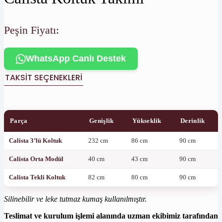
Peşin Fiyatı:
WhatsApp Canlı Destek
TAKSIT SEÇENEKLERI
Parça
Genişlik
Yükseklik
Derinlik
Calista 3’lü Koltuk
232 cm
86 cm
90 cm
Calista Orta Modül
40 cm
43 cm
90 cm
Calista Tekli Koltuk
82 cm
80 cm
90 cm
Silinebilir ve leke tutmaz kumaş kullanılmıştır.
Teslimat ve kurulum işlemi alanında uzman ekibimiz tarafından