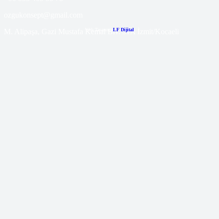
ozgukonsept@gmail.com
Web Tasarım:
LF Dijital
M. Alipaşa, Gazi Mustafa Kemal Blv. 51A İzmit/Kocaeli