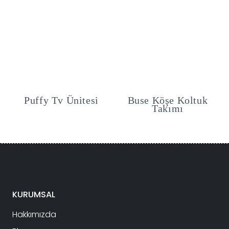
fy Tv Ünitesi
Buse Köşe Koltuk
Puffy Mo
Takımı
Ko
KURUMSAL
Hakkımızda