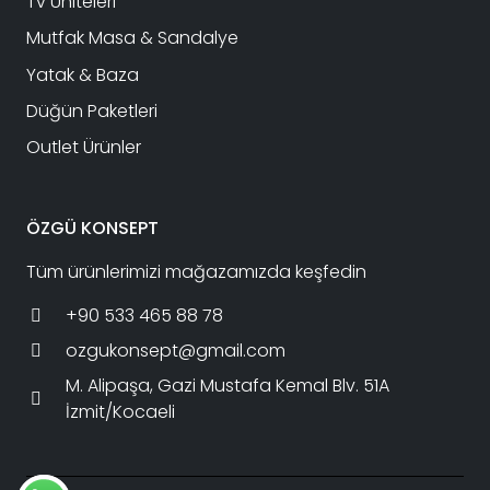
Tv Üniteleri
Mutfak Masa & Sandalye
Yatak & Baza
Düğün Paketleri
Outlet Ürünler
ÖZGÜ KONSEPT
Tüm ürünlerimizi mağazamızda keşfedin
+90 533 465 88 78
ozgukonsept@gmail.com
M. Alipaşa, Gazi Mustafa Kemal Blv. 51A
İzmit/Kocaeli