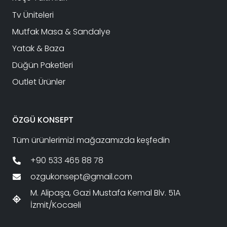
Tv Üniteleri
Mutfak Masa & Sandalye
Yatak & Baza
Düğün Paketleri
Outlet Ürünler
ÖZGÜ KONSEPT
Tüm ürünlerimizi mağazamızda keşfedin
+90 533 465 88 78
ozgukonsept@gmail.com
M. Alipaşa, Gazi Mustafa Kemal Blv. 51A
İzmit/Kocaeli