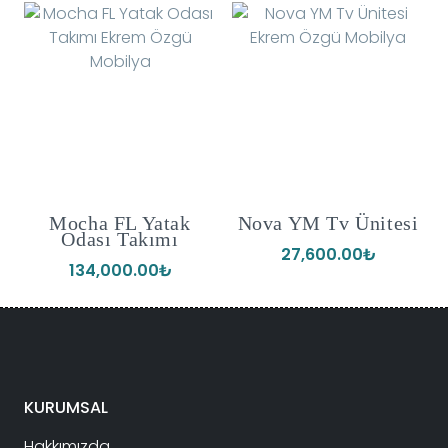
ı
Mocha FL Yatak
Nova YM Tv Ünitesi
Odası Takımı
27,600.00
₺
134,000.00
₺
KURUMSAL
Hakkımızda