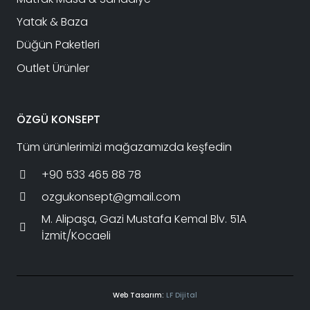
Yatak & Baza
Düğün Paketleri
Outlet Ürünler
ÖZGÜ KONSEPT
Tüm ürünlerimizi mağazamızda keşfedin
+90 533 465 88 78
ozgukonsept@gmail.com
M. Alipaşa, Gazi Mustafa Kemal Blv. 51A
İzmit/Kocaeli
Web Tasarım:
LF Dijital