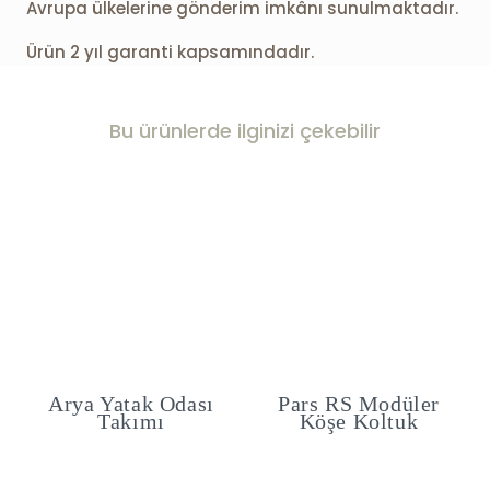
Avrupa ülkelerine gönderim imkânı sunulmaktadır.
Ürün 2 yıl garanti kapsamındadır.
Bu ürünlerde ilginizi çekebilir
tak Odası
Pars RS Modüler
Milano Tv Ü
kımı
Köşe Koltuk