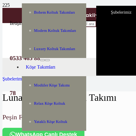
Şubelerimiz
Bohem Koltuk Takımları
Tüm Türkiyeye Nakliye ve Montaj H
İletişim
Modern Koltuk Takımları
Luxury Koltuk Takımları
0533 465 88
Köşe Takımları
Şubelerimiz
Modüler Köşe Takımı
78
Luna KT Yatak Odası Takımı
Relax Köşe Koltuk
Peşin Fiyatı:
Yataklı Köşe Koltuk
WhatsApp Canlı Destek