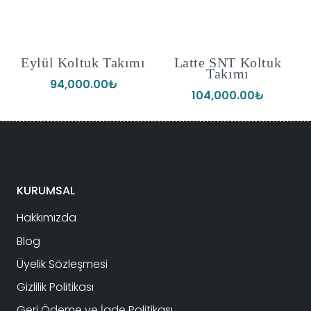
Eylül Koltuk Takımı
Latte SNT Koltuk
Takımı
94,000.00
₺
104,000.00
₺
ki
:
00.00₺.
KURUMSAL
Hakkımızda
Blog
Üyelik Sözleşmesi
Gizlilik Politikası
Geri Ödeme ve İade Politikası