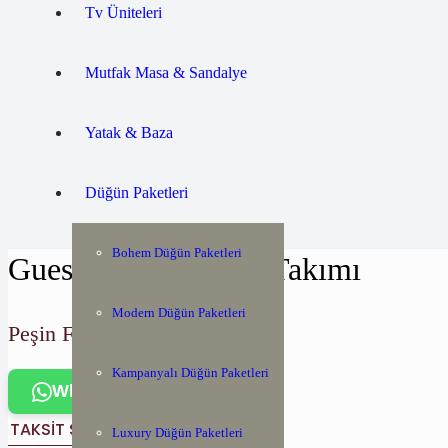
Tv Üniteleri
Mutfak Masa & Sandalye
Yatak & Baza
Düğün Paketleri
Bohem Düğün Paketleri
Guess Yemek Odası Takımı
Modern Düğün Paketleri
Peşin Fiyatı:
Kampanyalı Düğün Paketleri
WhatsApp Canlı Destek
TAKSIT SEÇENEKLERI
Luxury Düğün Paketleri