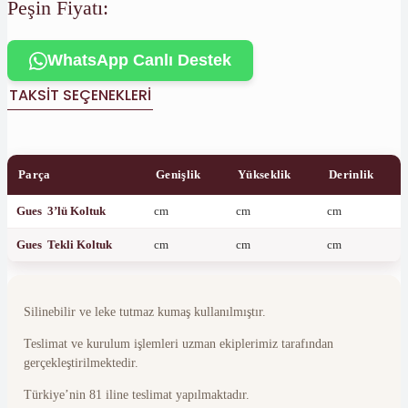
Peşin Fiyatı:
WhatsApp Canlı Destek
TAKSIT SEÇENEKLERI
Parça
Genişlik
Yükseklik
Derinlik
Gues 3’lü Koltuk
cm
cm
cm
Gues Tekli Koltuk
cm
cm
cm
Silinebilir ve leke tutmaz kumaş kullanılmıştır.
Teslimat ve kurulum işlemleri uzman ekiplerimiz tarafından
gerçekleştirilmektedir.
Türkiye’nin 81 iline teslimat yapılmaktadır.