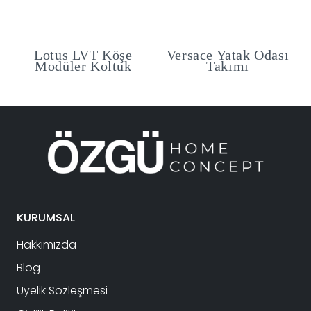
ı
Lotus LVT Köşe
Versace Yatak Odası
Modüler Koltuk
Takımı
KURUMSAL
Hakkımızda
Blog
Üyelik Sözleşmesi