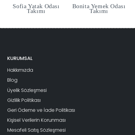
Sofia Yatak Odası
Bonita Yemek Odası
Takımı
Takımı
Şu
andaki
.
fiyat:
2,500.00₺.
KURUMSAL
Hakkımızda
Blog
Üyelik Sözleşmesi
Gizlilik Politikası
Geri Ödeme ve İade Politikası
Kişisel Verilerin Korunması
Mesafeli Satış Sözleşmesi