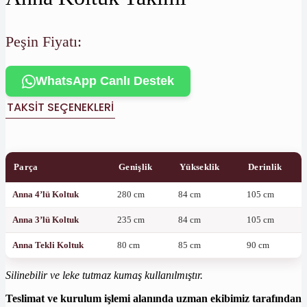
Peşin Fiyatı:
WhatsApp Canlı Destek
TAKSIT SEÇENEKLERI
Parça
Genişlik
Yükseklik
Derinlik
Anna 4’lü Koltuk
280 cm
84 cm
105 cm
Anna 3’lü Koltuk
235 cm
84 cm
105 cm
Anna Tekli Koltuk
80 cm
85 cm
90 cm
Silinebilir ve leke tutmaz kumaş kullanılmıştır.
Teslimat ve kurulum işlemi alanında uzman ekibimiz tarafından