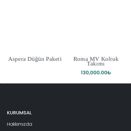
ğün Paketi
Roma MV Koltuk
Dublin Köşe 
Takımı
130,000.00
₺
KURUMSAL
Hakkımızda