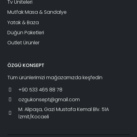
Tv Üniteleri
Mutfak Masa & Sandalye
Yatak & Baza
Düğün Paketleri
Outlet Ürünler
ÖZGÜ KONSEPT
Tüm ürünlerimizi mağazamızda keşfedin
+90 533 465 88 78
ozgukonsept@gmail.com
M. Alipaşa, Gazi Mustafa Kemal Blv. 51A
İzmit/Kocaeli