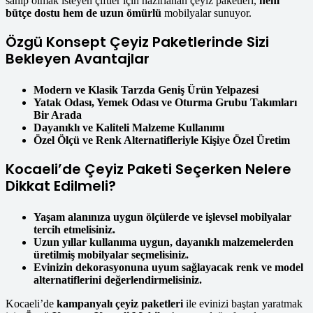
sahip olmak isteyen çiftler için hazırlanan çeyiz paketleri,
hem
bütçe dostu hem de uzun ömürlü
mobilyalar sunuyor.
Özgü Konsept Çeyiz Paketlerinde Sizi
Bekleyen Avantajlar
Modern ve Klasik Tarzda Geniş Ürün Yelpazesi
Yatak Odası, Yemek Odası ve Oturma Grubu Takımları
Bir Arada
Dayanıklı ve Kaliteli Malzeme Kullanımı
Özel Ölçü ve Renk Alternatifleriyle Kişiye Özel Üretim
Kocaeli’de Çeyiz Paketi Seçerken Nelere
Dikkat Edilmeli?
Yaşam alanınıza uygun ölçülerde ve işlevsel mobilyalar
tercih etmelisiniz.
Uzun yıllar kullanıma uygun, dayanıklı malzemelerden
üretilmiş mobilyalar seçmelisiniz.
Evinizin dekorasyonuna uyum sağlayacak renk ve model
alternatiflerini değerlendirmelisiniz.
Kocaeli’de
kampanyalı çeyiz paketleri
ile evinizi baştan yaratmak