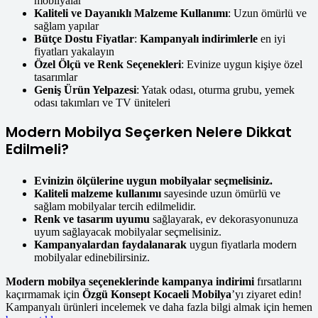
mobilyalar
Kaliteli ve Dayanıklı Malzeme Kullanımı
: Uzun ömürlü ve
sağlam yapılar
Bütçe Dostu Fiyatlar
:
Kampanyalı indirimlerle
en iyi
fiyatları yakalayın
Özel Ölçü ve Renk Seçenekleri
: Evinize uygun kişiye özel
tasarımlar
Geniş Ürün Yelpazesi
: Yatak odası, oturma grubu, yemek
odası takımları ve TV üniteleri
Modern Mobilya Seçerken Nelere Dikkat
Edilmeli?
Evinizin ölçülerine uygun mobilyalar seçmelisiniz.
Kaliteli malzeme kullanımı
sayesinde uzun ömürlü ve
sağlam mobilyalar tercih edilmelidir.
Renk ve tasarım uyumu
sağlayarak, ev dekorasyonunuza
uyum sağlayacak mobilyalar seçmelisiniz.
Kampanyalardan faydalanarak
uygun fiyatlarla modern
mobilyalar edinebilirsiniz.
Modern mobilya seçeneklerinde kampanya indirimi
fırsatlarını
kaçırmamak için
Özgü Konsept Kocaeli Mobilya
’yı ziyaret edin!
Kampanyalı ürünleri incelemek ve daha fazla bilgi almak için hemen