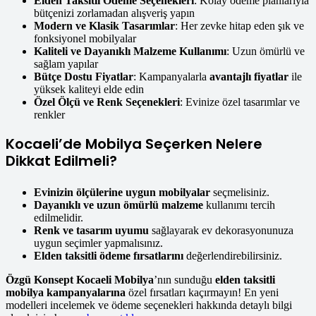
Elden Taksitli Ödeme Seçenekleri
: Kolay ödeme planlarıyla
bütçenizi zorlamadan alışveriş yapın
Modern ve Klasik Tasarımlar
: Her zevke hitap eden şık ve
fonksiyonel mobilyalar
Kaliteli ve Dayanıklı Malzeme Kullanımı
: Uzun ömürlü ve
sağlam yapılar
Bütçe Dostu Fiyatlar
: Kampanyalarla
avantajlı fiyatlar
ile
yüksek kaliteyi elde edin
Özel Ölçü ve Renk Seçenekleri
: Evinize özel tasarımlar ve
renkler
Kocaeli’de Mobilya Seçerken Nelere
Dikkat Edilmeli?
Evinizin ölçülerine uygun mobilyalar
seçmelisiniz.
Dayanıklı ve uzun ömürlü malzeme
kullanımı tercih
edilmelidir.
Renk ve tasarım uyumu
sağlayarak ev dekorasyonunuza
uygun seçimler yapmalısınız.
Elden taksitli ödeme fırsatlarını
değerlendirebilirsiniz.
Özgü Konsept Kocaeli Mobilya
’nın sunduğu
elden taksitli
mobilya kampanyalarına
özel fırsatları kaçırmayın! En yeni
modelleri incelemek ve ödeme seçenekleri hakkında detaylı bilgi