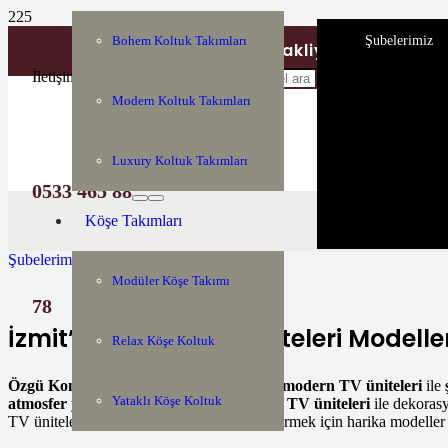
Şubelerimiz
Bohem Koltuk Takımları
Tüm Türkiyeye Nakliye ve Montaj H
İletişim
Modern Koltuk Takımları
Luxury Koltuk Takımları
0533 465 88
Köşe Takımları
Şubelerimiz
Modüler Köşe Takımı
78
İzmit’te Modern TV Üniteleri Modelle
Relax Köşe Koltuk
Özgü Konsept Kocaeli Mobilya
,
İzmit’te modern TV üniteleri
ile
Yataklı Köşe Koltuk
atmosfer
yaratmak için
şık, zarif ve pratik TV üniteleri
ile dekoras
TV üniteleri ile yaşam alanlarınızı güzelleştirmek için harika modeller