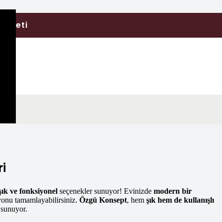
izmeti
ri
şık ve fonksiyonel
seçenekler sunuyor! Evinizde
modern bir
yonu tamamlayabilirsiniz.
Özgü Konsept
, hem
şık hem de kullanışlı
 sunuyor.