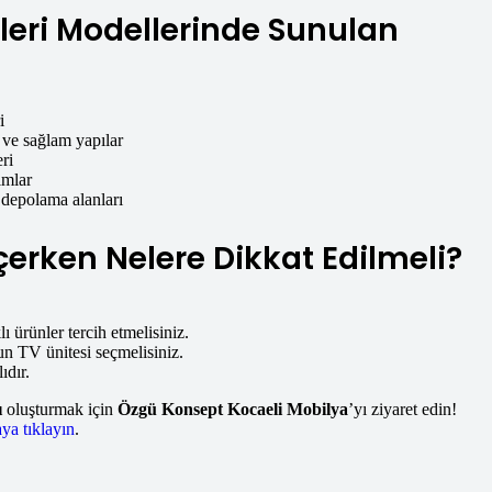
eri Modellerinde Sunulan
i
 ve sağlam yapılar
ri
ımlar
l depolama alanları
çerken Nelere Dikkat Edilmeli?
 ürünler tercih etmelisiniz.
 TV ünitesi seçmelisiniz.
dır.
ı
oluşturmak için
Özgü Konsept Kocaeli Mobilya
’yı ziyaret edin!
ya tıklayın
.