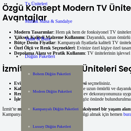
Tv Üniteleri
Özgü Konsept Modern TV Ünitel
Avantajlar
Mutfak Masa & Sandalye
Modern Tasarımlar
: Hem şık hem de fonksiyonel TV üniteler
Yüksek Kaliteli Malzeme Kullanımı
: Dayanıklı, uzun ömürlü
Yatak & Baza
Bütçe Dostu Fiyatlar
: Kampanyalı fiyatlarla kaliteli TV ünitele
Özel Ölçü ve Renk Seçenekleri
: Evinize özel kişiye özel tasar
Depolama Alanı ve Pratik Kullanım
: TV ünitelerinin işlevse
Düğün Paketleri
İzmit’te Modern TV Üniteleri Se
Bohem Düğün Paketleri
Evinizin ölçülerine uygun TV ünitesi
seçmelisiniz.
Kaliteli malzeme kullanımı
sayesinde uzun ömürlü ve dayanıklı
Modern Düğün Paketleri
Renk ve tasarım uyumu
sağlayarak ev dekorasyonunuza uygun
İşlevsellik
ve
depolama alanları
da göz önünde bulundurulmalı
İzmit’te
modern TV üniteleri
ile
şık ve fonksiyonel bir yaşam alan
Kampanyalı Düğün Paketleri
Kampanyalı ürünleri incelemek ve detaylı bilgi almak için hemen
bura
Luxury Düğün Paketleri