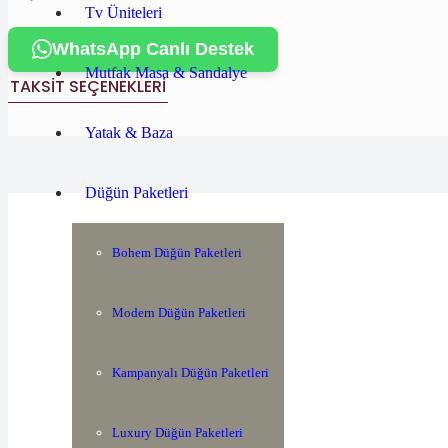
Tv Üniteleri
WhatsApp Canlı Destek
Mutfak Masa & Sandalye
TAKSIT SEÇENEKLERI
Yatak & Baza
Düğün Paketleri
Bohem Düğün Paketleri
Modern Düğün Paketleri
Kampanyalı Düğün Paketleri
Luxury Düğün Paketleri