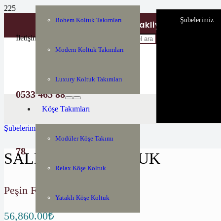
Şubelerimiz
Bohem Koltuk Takımları
Tüm Türkiyeye Nakliye ve Montaj H
İletişim
Modern Koltuk Takımları
Luxury Koltuk Takımları
0533 465 88
Köşe Takımları
Şubelerimiz
Modüler Köşe Takımı
78
SALDA 3 LÜ KOLTUK
Relax Köşe Koltuk
Peşin Fiyatı:
Yataklı Köşe Koltuk
56,860.00
₺